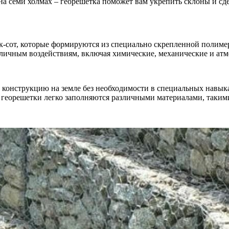
на семи холмах – георешетка поможет вам укрепить склоны и сд
ек-сот, которые формируются из специально скрепленной полиме
азличным воздействиям, включая химические, механические и ат
ь конструкцию на земле без необходимости в специальных навы
и георешетки легко заполняются различными материалами, таким