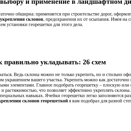
выбору и применение в ландшафтном диз
таточно обширна: применяется при строительстве дорог, оформл
 укрепления склонов
, предохранения их от осыпания. Имея на с
ем установки георешетки для этого дела.
к правильно укладывать: 26 схем
ваться. Ведь склоны можно не только укрепить, но и стильно офо
ящим украшением вашего участка. Укрепить можно как достаточно
ыми элементами. Главное подобрать георешетку – плоскую или 
и растяжимостью, что позволяет эффективно укреплять склоны. 
в специальных навыках. Ячейки георешетки легко заполняются р
крепления склонов георешеткой
я вам подобрал для разной сте