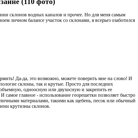
айне (110 фото)
ении склонов водных каналов и прочее. Но для меня самым
воем личном балансе участок со склонами, я всерьез озаботился
рмить! Да-да, это возможно, можете поверить мне на слово! И
 пологие склоны, так и крутые. Просто для последних
объемную, одноосную или двухосную и закрепить ее
И самое главное - использование георешетки позволяет быстро
азличными материалами, такими как щебень, песок или обычный
пени крутизны склонов.